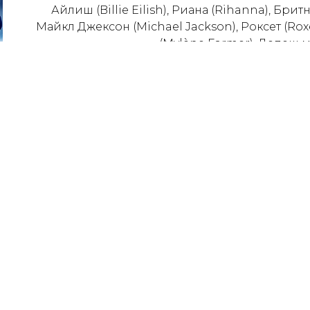
Айлиш (Billie Eilish), Риана (Rihanna), Брит
Майкл Джексон (Michael Jackson), Роксет (Rox
(Mylène Farmer), Депеш 
Любовь – это энергия, которая движет нами. 
яркими эмоциями. Колесо любви вращается для
кто предназначен судьбой. Однажды мы 
единственного человека или оно продолж
обновления и новые чувства. Если вы одино
вам еще оди
В шоу «СИМФОНИЧЕСКИЕ ХИТЫ» КОЛЕСО ЛЮ
свидете
захватывающих историй любви. Вы сможете п
чувства и найти ответ на вопрос: возможно л
любовь может рождатьс
CONCORD ORCHESTRA не похож н
- Танцующий оркестр. Музыканты CONCOR