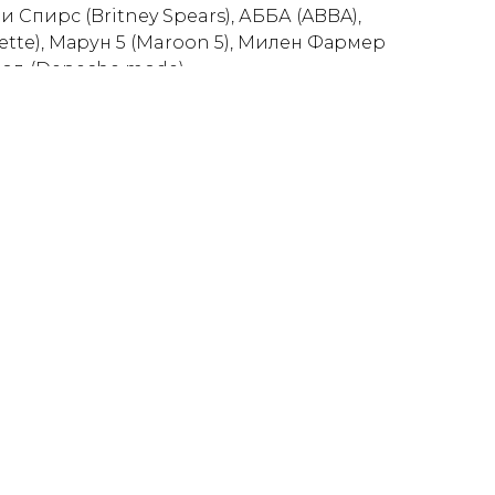
ни Спирс (Britney Spears), АББА (ABBA),
ette), Марун 5 (Maroon 5), Милен Фармер
мод (Depeche mode).
Она вдохновляет и наполняет нашу жизнь
 каждого из нас, указывая путь к тому,
его останавливаем, выбирая своего
ает бесконечное движение, даря нам
ки, то колесо любви способно подарить
н шанс.
БВИ CONCORD ORCHESTRA вы станете
лями
очувствовать всю силу этого великого
и любить одного человека всю жизнь или
я снова и снова?
и на один оркестр в мире:
D ORCHESTRA не просто играют – они